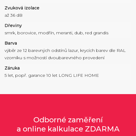
Zvuková izolace
až 36 dB
Dřeviny
smrk, borovice, modřín, meranti, dub, red grandis
Barva
výběr ze 12 barevných odstínů lazur, krycích barev dle RAL
vzorníku s možností dvoubarevného provedení
Záruka
5 let, popř. garance 10 let LONG LIFE HOME
Odborné zaměření
a online kalkulace ZDARMA