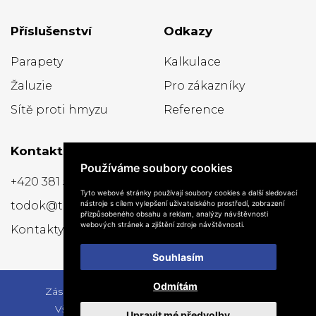
Příslušenství
Odkazy
Parapety
Kalkulace
Žaluzie
Pro zákazníky
Sítě proti hmyzu
Reference
Kontakt
Používáme soubory cookies
+420 381 522 016
Tyto webové stránky používají soubory cookies a další sledovací
nástroje s cílem vylepšení uživatelského prostředí, zobrazení
todok@todok.cz
přizpůsobeného obsahu a reklam, analýzy návštěvnosti
webových stránek a zjištění zdroje návštěvnosti.
Kontakty
Souhlasím
Odmítám
Zásady zpracování cookie
/
Změna nastavení
/
Všechna práva vyhrazena © 2024 todok.cz
Upravit mé předvolby