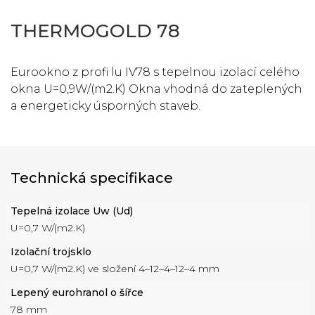
THERMOGOLD 78
Eurookno z profi lu IV78 s tepelnou izolací celého
okna U=0,9W/(m2.K) Okna vhodná do zateplených
a energeticky úsporných staveb.
Technická specifikace
Tepelná izolace Uw (Ud)
U=0,7 W/(m2.K)
Izolační trojsklo
U=0,7 W/(m2.K) ve složení 4–12–4–12–4 mm
Lepený eurohranol o šířce
78 mm